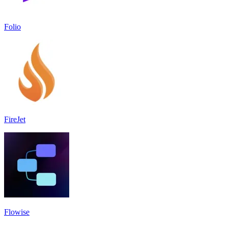
Folio
FireJet
Flowise