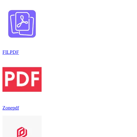
FILPDF
Zonepdf