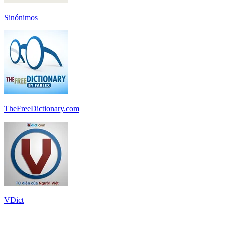
Sinónimos
TheFreeDictionary.com
VDict