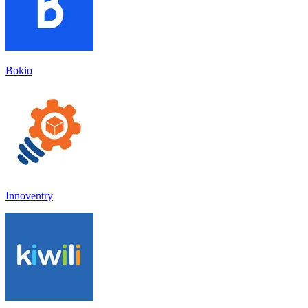
Bokio
Innoventry