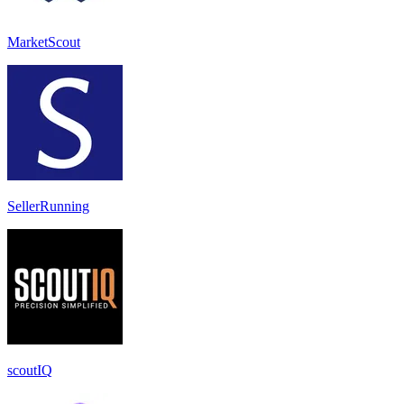
MarketScout
SellerRunning
scoutIQ