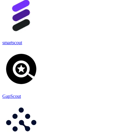
smartscout
GapScout