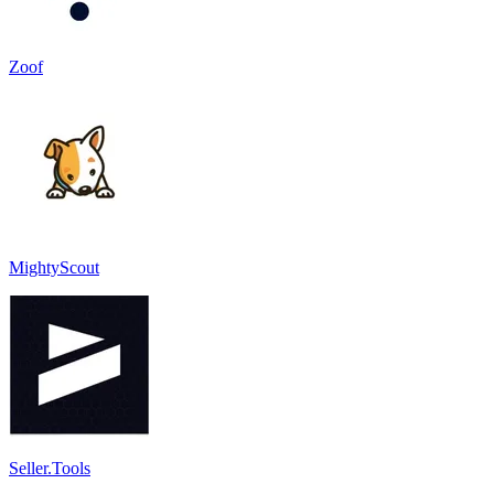
Zoof
MightyScout
Seller.Tools