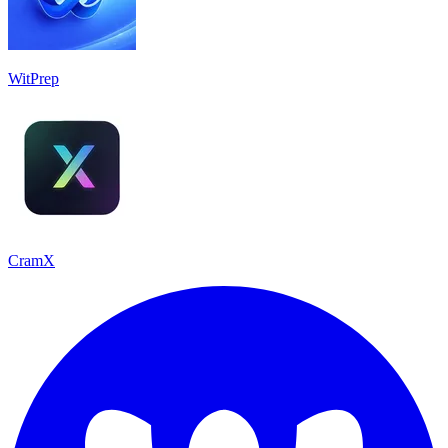
WitPrep
CramX