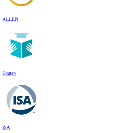
ALLEN
Edutap
ISA