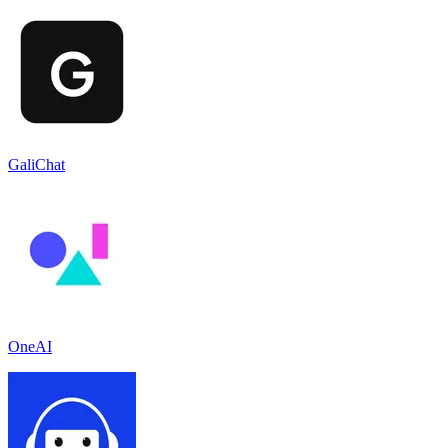
GaliChat
OneAI