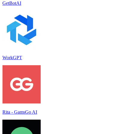
GetBotAI
WorkGPT
Rita - GamsGo AI