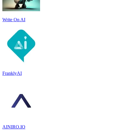
Write On AI
FranklyAI
AINIRO.IO