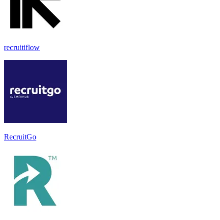
recruitiflow
RecruitGo