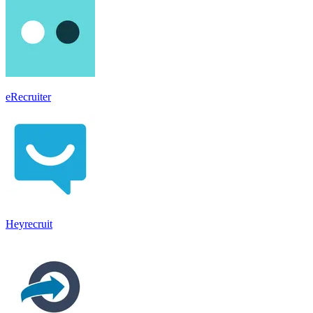
eRecruiter
Heyrecruit