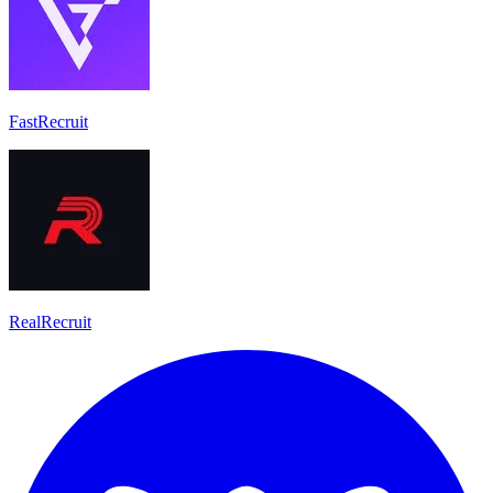
FastRecruit
RealRecruit