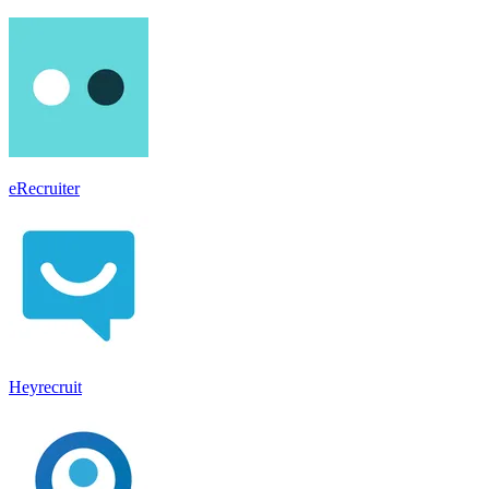
eRecruiter
Heyrecruit