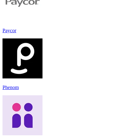
Paycor
Phenom