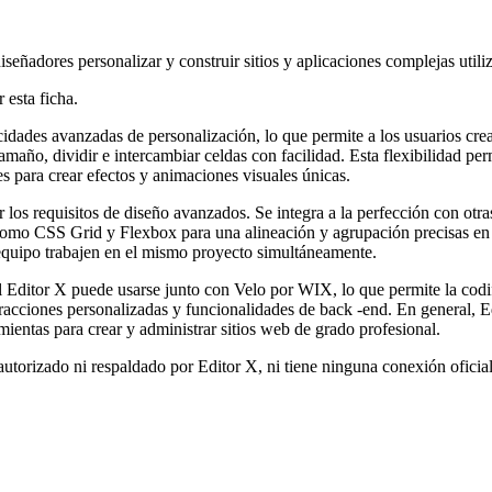
eñadores personalizar y construir sitios y aplicaciones complejas util
 esta ficha.
ades avanzadas de personalización, lo que permite a los usuarios crear
tamaño, dividir e intercambiar celdas con facilidad. Esta flexibilidad pe
s para crear efectos y animaciones visuales únicas.
r los requisitos de diseño avanzados. Se integra a la perfección con ot
omo CSS Grid y Flexbox para una alineación y agrupación precisas en d
 equipo trabajen en el mismo proyecto simultáneamente.
l Editor X puede usarse junto con Velo por WIX, lo que permite la codif
racciones personalizadas y funcionalidades de back -end. En general, Ed
entas para crear y administrar sitios web de grado profesional.
utorizado ni respaldado por Editor X, ni tiene ninguna conexión oficia