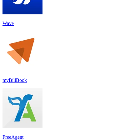
Wave
myBillBook
FreeAgent