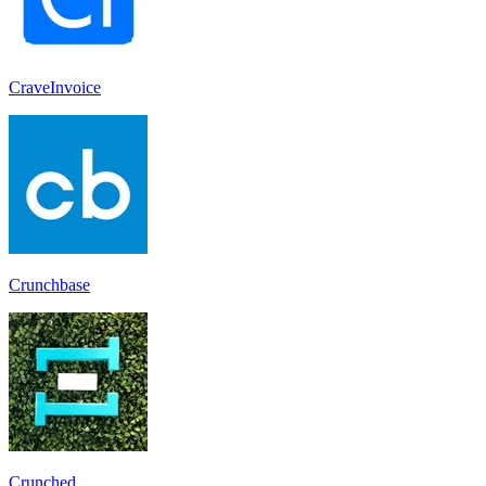
CraveInvoice
Crunchbase
Crunched