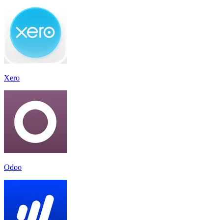
Xero
Odoo