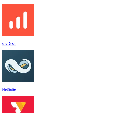
sevDesk
NetSuite