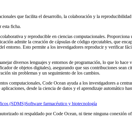
onales que facilita el desarrollo, la colaboración y la reproducibilida
 esta ficha.
 colaborativa y reproducible en ciencias computacionales. Proporciona u
icación admite la creación de cápsulas de código ejecutables, que enc
del entorno. Esto permite a los investigadores reproducir y verificar fá
nejar diversos lenguajes y entornos de programación, lo que lo hace ve
icador de objetos digitales), asegurando que sus contribuciones sean ci
oración sin problemas y un seguimiento de los cambios.
entos computacionales, Code Ocean ayuda a los investigadores a centrars
aplicaciones, desde la ciencia de datos y el aprendizaje automático hast
tíficos (SDMS)
Software farmacéutico y biotecnología
autorizado ni respaldado por Code Ocean, ni tiene ninguna conexión ofi