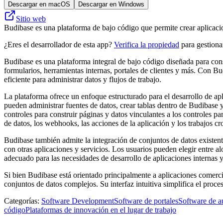
Descargar en macOS
Descargar en Windows
Sitio web
Budibase es una plataforma de bajo código que permite crear aplicacio
¿Eres el desarrollador de esta app?
Verifica la propiedad
para gestionar
Budibase es una plataforma integral de bajo código diseñada para const
formularios, herramientas internas, portales de clientes y más. Con Bud
eficiente para administrar datos y flujos de trabajo.
La plataforma ofrece un enfoque estructurado para el desarrollo de ap
pueden administrar fuentes de datos, crear tablas dentro de Budiba
controles para construir páginas y datos vinculantes a los controles p
de datos, los webhooks, las acciones de la aplicación y los trabajos cr
Budibase también admite la integración de conjuntos de datos existent
con otras aplicaciones y servicios. Los usuarios pueden elegir entre 
adecuado para las necesidades de desarrollo de aplicaciones internas y
Si bien Budibase está orientado principalmente a aplicaciones comercial
conjuntos de datos complejos. Su interfaz intuitiva simplifica el proce
Categorías
:
Software Development
Software de portales
Software de a
código
Plataformas de innovación en el lugar de trabajo