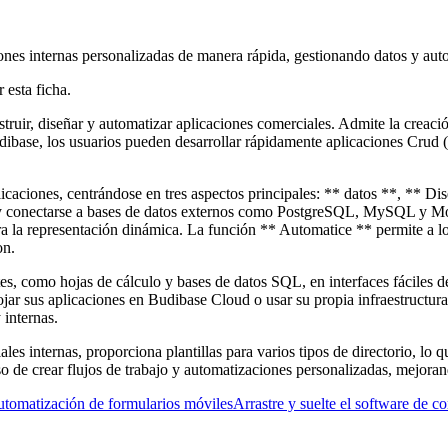
nes internas personalizadas de manera rápida, gestionando datos y auto
 esta ficha.
ruir, diseñar y automatizar aplicaciones comerciales. Admite la creació
ibase, los usuarios pueden desarrollar rápidamente aplicaciones Crud (cr
licaciones, centrándose en tres aspectos principales: ** datos **, ** D
se y conectarse a bases de datos externos como PostgreSQL, MySQL y 
ara la representación dinámica. La función ** Automatice ** permite a lo
on.
es, como hojas de cálculo y bases de datos SQL, en interfaces fáciles d
alojar sus aplicaciones en Budibase Cloud o usar su propia infraestruct
 internas.
es internas, proporciona plantillas para varios tipos de directorio, lo 
so de crear flujos de trabajo y automatizaciones personalizadas, mejoran
utomatización de formularios móviles
Arrastre y suelte el software de c