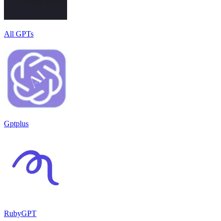
All GPTs
Gptplus
RubyGPT