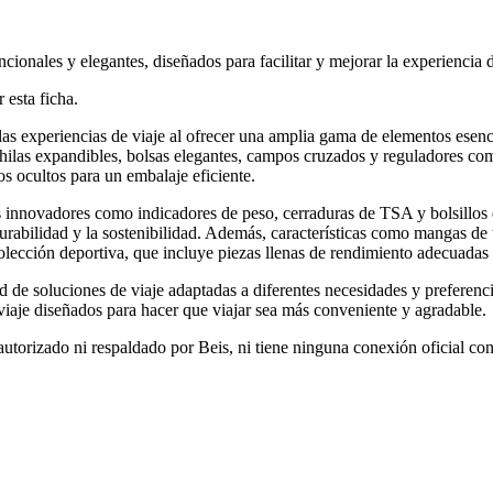
ionales y elegantes, diseñados para facilitar y mejorar la experiencia 
 esta ficha.
as experiencias de viaje al ofrecer una amplia gama de elementos esenci
ochilas expandibles, bolsas elegantes, campos cruzados y reguladores co
os ocultos para un embalaje eficiente.
ños innovadores como indicadores de peso, cerraduras de TSA y bolsillo
rabilidad y la sostenibilidad. Además, características como mangas de tr
olección deportiva, que incluye piezas llenas de rendimiento adecuadas 
d de soluciones de viaje adaptadas a diferentes necesidades y preferenc
viaje diseñados para hacer que viajar sea más conveniente y agradable.
autorizado ni respaldado por Beis, ni tiene ninguna conexión oficial co