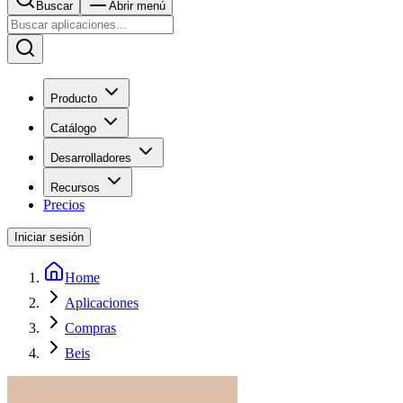
Buscar
Abrir menú
Producto
Catálogo
Desarrolladores
Recursos
Precios
Iniciar sesión
Home
Aplicaciones
Compras
Beis