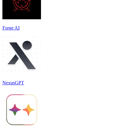
Forge AI
NexusGPT