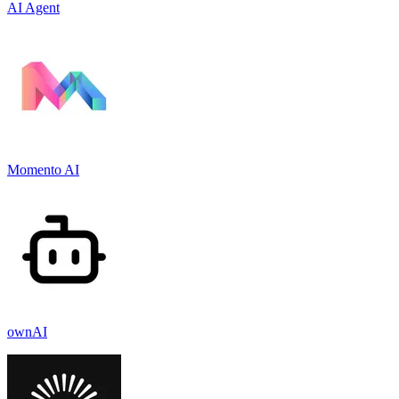
AI Agent
Momento AI
ownAI