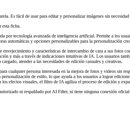
rela. Es fácil de usar para editar y personalizar imágenes sin necesida
 esta ficha.
sada por tecnología avanzada de inteligencia artificial. Permite a los u
joras automáticas y opciones personalizables para la personalización crea
os de envejecimiento y características de intercambio de cara a sus fotos 
ción y más a través de indicaciones intuitivas de IA. Los usuarios tamb
 cargado, atender a las necesidades de edición casuales y creativas.
 para cualquier persona interesada en la mejora de fotos y videos sin re
 personalización de estilo, lo que ayuda a los usuarios a lograr edicion
los efectos visuales, el filtro de IA agiliza el proceso de edición y expa
utorizado ni respaldado por AI Filter, ni tiene ninguna conexión oficia