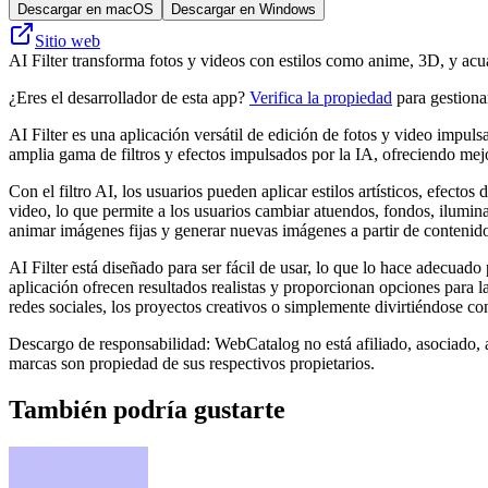
Descargar en macOS
Descargar en Windows
Sitio web
AI Filter transforma fotos y videos con estilos como anime, 3D, y acua
¿Eres el desarrollador de esta app?
Verifica la propiedad
para gestionar
AI Filter es una aplicación versátil de edición de fotos y video impul
amplia gama de filtros y efectos impulsados ​​por la IA, ofreciendo me
Con el filtro AI, los usuarios pueden aplicar estilos artísticos, efect
video, lo que permite a los usuarios cambiar atuendos, fondos, ilumina
animar imágenes fijas y generar nuevas imágenes a partir de contenido
AI Filter está diseñado para ser fácil de usar, lo que lo hace adecuado
aplicación ofrecen resultados realistas y proporcionan opciones para la
redes sociales, los proyectos creativos o simplemente divirtiéndose con 
Descargo de responsabilidad: WebCatalog no está afiliado, asociado, a
marcas son propiedad de sus respectivos propietarios.
También podría gustarte