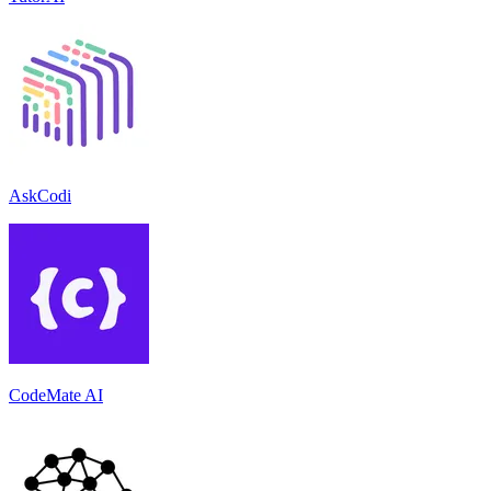
AskCodi
CodeMate AI