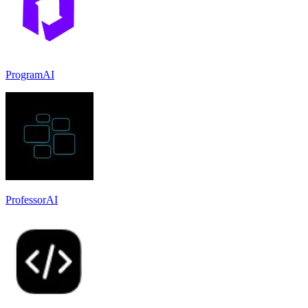
ProgramAI
ProfessorAI