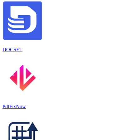
DOCSET
PdfFixNow