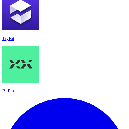
TryBit
BitPin