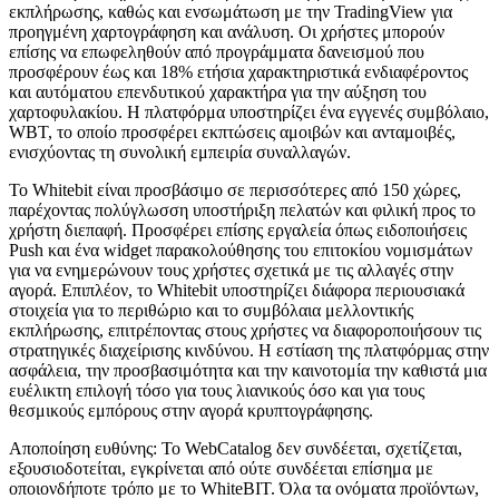
εκπλήρωσης, καθώς και ενσωμάτωση με την TradingView για
προηγμένη χαρτογράφηση και ανάλυση. Οι χρήστες μπορούν
επίσης να επωφεληθούν από προγράμματα δανεισμού που
προσφέρουν έως και 18% ετήσια χαρακτηριστικά ενδιαφέροντος
και αυτόματου επενδυτικού χαρακτήρα για την αύξηση του
χαρτοφυλακίου. Η πλατφόρμα υποστηρίζει ένα εγγενές συμβόλαιο,
WBT, το οποίο προσφέρει εκπτώσεις αμοιβών και ανταμοιβές,
ενισχύοντας τη συνολική εμπειρία συναλλαγών.
Το Whitebit είναι προσβάσιμο σε περισσότερες από 150 χώρες,
παρέχοντας πολύγλωσση υποστήριξη πελατών και φιλική προς το
χρήστη διεπαφή. Προσφέρει επίσης εργαλεία όπως ειδοποιήσεις
Push και ένα widget παρακολούθησης του επιτοκίου νομισμάτων
για να ενημερώνουν τους χρήστες σχετικά με τις αλλαγές στην
αγορά. Επιπλέον, το Whitebit υποστηρίζει διάφορα περιουσιακά
στοιχεία για το περιθώριο και το συμβόλαια μελλοντικής
εκπλήρωσης, επιτρέποντας στους χρήστες να διαφοροποιήσουν τις
στρατηγικές διαχείρισης κινδύνου. Η εστίαση της πλατφόρμας στην
ασφάλεια, την προσβασιμότητα και την καινοτομία την καθιστά μια
ευέλικτη επιλογή τόσο για τους λιανικούς όσο και για τους
θεσμικούς εμπόρους στην αγορά κρυπτογράφησης.
Αποποίηση ευθύνης: Το WebCatalog δεν συνδέεται, σχετίζεται,
εξουσιοδοτείται, εγκρίνεται από ούτε συνδέεται επίσημα με
οποιονδήποτε τρόπο με το WhiteBIT. Όλα τα ονόματα προϊόντων,