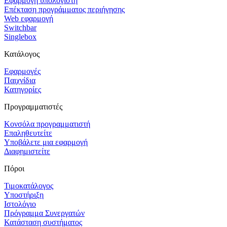
Εφαρμογή υπολογιστή
Επέκταση προγράμματος περιήγησης
Web εφαρμογή
Switchbar
Singlebox
Κατάλογος
Εφαρμογές
Παιχνίδια
Κατηγορίες
Προγραμματιστές
Κονσόλα προγραμματιστή
Επαληθευτείτε
Υποβάλετε μια εφαρμογή
Διαφημιστείτε
Πόροι
Τιμοκατάλογος
Υποστήριξη
Ιστολόγιο
Πρόγραμμα Συνεργατών
Κατάσταση συστήματος