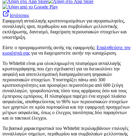
Ιστότοπος
Εφαρμογή ανταλλαγής κρυπτονομισμάτων για αγοραπωλησίες,
συναλλαγές spot, περιθωρίου και συμβολαίων μελλοντικής
εκπλήρωσης, δανεισμό, διαχείριση περιουσιακών στοιχείων και
υποστήριξη.
Είστε ο προγραμματιστής αυτής της εφαρμογής;
Επαληθεύστε την
κυριότητά σας
για να διαχειριστείτε αυτήν την καταχώριση.
Το Whitebit είναι μια ολοκληρωμένη πλατφόρμα ανταλλαγής
κρυπτογράφησης που έχει σχεδιαστεί για να διευκολύνει την
ασφαλή και αποτελεσματική διαπραγμάτευση ψηφιακών
περιουσιακών στοιχείων. Υποστηρίζει πάνω από 300
κρυπτοσυχνότητες και προσφέρει περισσότερα από 600 ζεύγη
συναλλαγών, τροφοδοτώντας τόσο τους αρχάριους όσο και τους
έμπειρους εμπόρους. Η πλατφόρμα παρέχει ένα ισχυρό πλαίσιο
ασφαλείας, αποθηκεύοντας το 96% των περιουσιακών στοιχείων
των χρηστών σε κρύα πορτοφόλια και την εφαρμογή προηγμένων
μέτρων ασφαλείας, όπως ο έλεγχος ταυτότητας δύο παραγόντων
και οι τακτικοί έλεγχοι.
Τα βασικά χαρακτηριστικά του Whitebit περιλαμβάνουν επιλογές
συναλλαγών σημείων, περιθωρίου και συμβολαίων μελλοντικής