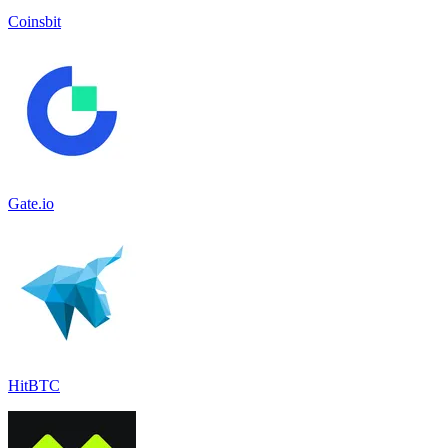
Coinsbit
Gate.io
HitBTC