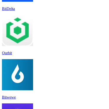
BitDelta
Ourbit
Bitwewe