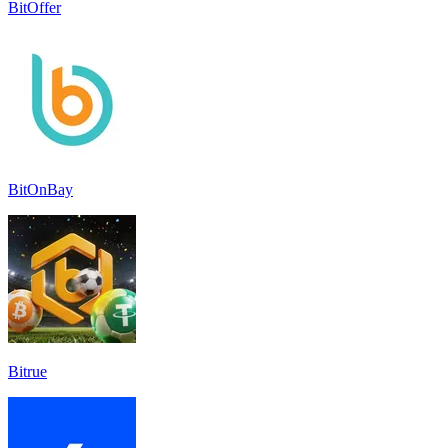
BitOffer
BitOnBay
Bitrue