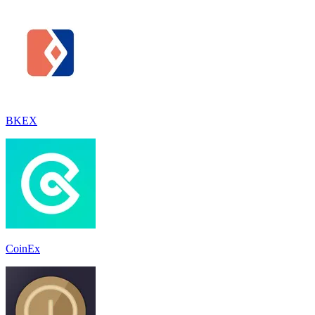
BKEX
CoinEx