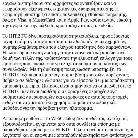
εργαλεία επιτρέπουν στους χρήστες να αναπτύξουν και να
εφαρμόσουν εξελιγμένες στρατηγικές διαπραγμάτευσης. Η
εφαρμογή υποστηρίζει επίσης πολλαπλές μεθόδους πληρωμής,
όπως η Visa, η MasterCard και η Apple Pay, καθιστώντας εύκολη
την αγορά και την πώληση κρυπτοσυχνότητας απευθείας.
Το HITBTC δίνει προτεραιότητα στην ασφάλεια, προσφέροντας
ισχυρά μέτρα για την προστασία των δεδομένων των χρηστών,
συμπεριλαμβανομένου του ελέγχου ταυτότητας δύο παραγόντων.
Η πλατφόρμα είναι γνωστή για την ανταγωνιστική και διαφανή
δομή των τελών της, καθιστώντας την ελκυστική επιλογή για τους
εμπόρους που επιδιώκουν να ελαχιστοποιήσουν το κόστος των
συναλλαγών. Με τη διαθέσιμη πολύγλωσση υποστήριξη, το
HITBTC εξυπηρετεί μια παγκόσμια βάση χρηστών, παρέχοντας
βοήθεια σε διάφορες γλώσσες για να εξασφαλίσει μια απρόσκοπτη
εμπορική εμπειρία. Ωστόσο, είναι σημαντικό να σημειωθεί ότι το
HITBTC δεν είναι διαθέσιμο σε ορισμένες περιοχές λόγω
ρυθμιστικών περιορισμών και οι χρήστες σε αυτούς τους τομείς
ενδέχεται να χρειαστεί να χρησιμοποιήσουν εναλλακτικές
μεθόδους για την πρόσβαση στην πλατφόρμα.
Αποποίηση ευθύνης: Το WebCatalog δεν συνδέεται, σχετίζεται,
εξουσιοδοτείται, εγκρίνεται από ούτε συνδέεται επίσημα με
οποιονδήποτε τρόπο με το HitBTC. Όλα τα ονόματα προϊόντων, τα
λογότυπα και οι επωνυμίες αποτελούν ιδιοκτησία των αντίστοιχων