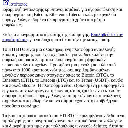
Ιστότοπος
Εφαρμογή ανταλλαγής κρυπτονομισμάτων για αγορά/πώληση και
διαπραγμάτευση Bitcoin, Ethereum, Litecoin κ.ά., με εργαλεία
παραγγελιών, δεδομένα σε πραγματικό χρόνο και μέτρα
ασφάλειας.
Είστε ο προγραμματιστής αυτής της εφαρμογής;
Επαληθεύστε την
κυριότητά σας
για να διαχειριστείτε αυτήν την καταχώριση.
Το HITBTC είναι μια ολοκληρωμένη πλατφόρμα ανταλλαγής
κρυπτογράφησης που έχει σχεδιαστεί για να διευκολύνει την
ασφαλή και αποτελεσματική διαπραγμάτευση ψηφιακών
περιουσιακών στοιχείων. Προσφέρει μια μεγάλη ποικιλία από
πάνω από 1000 κρυπτοσυχνότητες, συμπεριλαμβανομένων
μεγάλων περιουσιακών στοιχείων όπως το Bitcoin (BTC), το
Ethereum (ETH), το Litecoin (LTC) και το Tether (USDT), καθώς
και πολλά altcoins. Η πλατφόρμα είναι εξοπλισμένη με προηγμένα
εργαλεία συναλλαγών, επιτρέποντας στους χρήστες να εκτελούν
διάφορους τύπους παραγγελιών, να συμμετέχουν σε συναλλαγές
σημείων και περιθωρίων και να συμμετέχουν στη στοίβαξη για
πρόσθετο εισόδημα.
Τα βασικά χαρακτηριστικά του HITBTC περιλαμβάνουν δεδομένα
τιμολόγησης σε πραγματικό χρόνο, σωρευτικό όγκο συναλλαγών
και διαγράμματα τιμών με πολλαπλούς τεχνικούς δείκτες. Αυτά τα