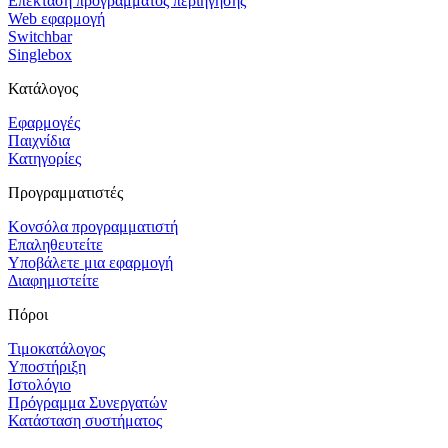
Επέκταση προγράμματος περιήγησης
Web εφαρμογή
Switchbar
Singlebox
Κατάλογος
Εφαρμογές
Παιχνίδια
Κατηγορίες
Προγραμματιστές
Κονσόλα προγραμματιστή
Επαληθευτείτε
Υποβάλετε μια εφαρμογή
Διαφημιστείτε
Πόροι
Τιμοκατάλογος
Υποστήριξη
Ιστολόγιο
Πρόγραμμα Συνεργατών
Κατάσταση συστήματος