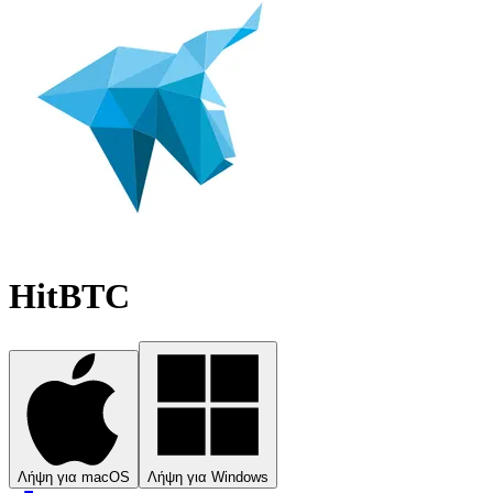
HitBTC
Λήψη για macOS
Λήψη για Windows