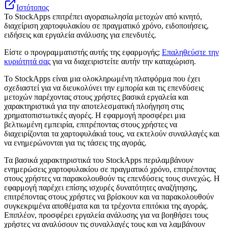
Ιστότοπος
Το StockApps επιτρέπει αγοραπωλησία μετοχών από κινητό,
διαχείριση χαρτοφυλακίου σε πραγματικό χρόνο, ειδοποιήσεις,
ειδήσεις και εργαλεία ανάλυσης για επενδυτές.
Είστε ο προγραμματιστής αυτής της εφαρμογής;
Επαληθεύστε την
κυριότητά σας
για να διαχειριστείτε αυτήν την καταχώριση.
Το StockApps είναι μια ολοκληρωμένη πλατφόρμα που έχει
σχεδιαστεί για να διευκολύνει την εμπορία και τις επενδύσεις
μετοχών παρέχοντας στους χρήστες βασικά εργαλεία και
χαρακτηριστικά για την αποτελεσματική πλοήγηση στις
χρηματοπιστωτικές αγορές. Η εφαρμογή προσφέρει μια
βελτιωμένη εμπειρία, επιτρέποντας στους χρήστες να
διαχειρίζονται τα χαρτοφυλάκιά τους, να εκτελούν συναλλαγές και
να ενημερώνονται για τις τάσεις της αγοράς.
Τα βασικά χαρακτηριστικά του StockApps περιλαμβάνουν
ενημερώσεις χαρτοφυλακίου σε πραγματικό χρόνο, επιτρέποντας
στους χρήστες να παρακολουθούν τις επενδύσεις τους συνεχώς. Η
εφαρμογή παρέχει επίσης ισχυρές δυνατότητες αναζήτησης,
επιτρέποντας στους χρήστες να βρίσκουν και να παρακολουθούν
συγκεκριμένα αποθέματα και τα τρέχοντα επιτόκια της αγοράς.
Επιπλέον, προσφέρει εργαλεία ανάλυσης για να βοηθήσει τους
χρήστες να αναλύσουν τις συναλλαγές τους και να λαμβάνουν