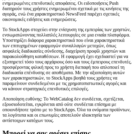
ενημερωμένες επενδυτικές αποφάσεις. Οι ειδοποιήσεις Push
διατηρούν τους χρήστες ενημερωμένοι σχετικά με τις κινήσεις της
αγοράς, ενώ ένα χαρακτηριστικό NewsFeed παρέχει σχετικές
οικονομικές ειδήσεις και ενημερώσεις.
Το StockApps στοχεύει στην ενίσχυση της εμπειρίας των χρηστών,
ενσωματώνοντας πολλαπλές λειτουργίες σε μια ενιαία πλατφόρμα.
Υποστηρίζει διάφορα χαρακτηριστικά που είναι χαρακτηριστικά
των επιτυχημένων εφαρμογών συναλλαγών μετοχών, όπως
ασφαλείς διαδικασίες σύνδεσης, διαχείριση προφίλ χρηστών και
παρακολούθηση καταθέσεων. Η εφαρμογή έχει σχεδιαστεί για να
εξυπηρετεί τόσο τους αρχάριους όσο και τους έμπειρους επενδυτές,
προσφέροντας φιλική προς το χρήστη διεπαφή που απλοποιεί τη
διαδικασία επένδυσης σε αποθέματα. Με την αξιοποίηση αυτών
των χαρακτηριστικών, το StockApps βοηθά τους χρήστες να
παραμείνουν συνδεδεμένοι με τις χρηματοπιστωτικές αγορές και
να κάνουν στρατηγικές επενδυτικές επιλογές.
Αποποίηση ευθύνης: Το WebCatalog δεν συνδέεται, σχετίζεται,
εξουσιοδοτείται, εγκρίνεται από ούτε συνδέεται επίσημα με
οποιονδήποτε τρόπο με το StockApps. Όλα τα ονόματα προϊόντων,
τα λογότυπα και οι επωνυμίες αποτελούν ιδιοκτησία των
αντίστοιχων κατόχων τους.
Μπορεί να σας αρέσει επίσης