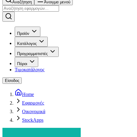
Αναζήτηση
Άνοιγμα μενού
Προϊόν
Κατάλογος
Προγραμματιστές
Πόροι
Τιμοκατάλογος
Είσοδος
Home
Εφαρμογές
Οικονομικά
StockApps