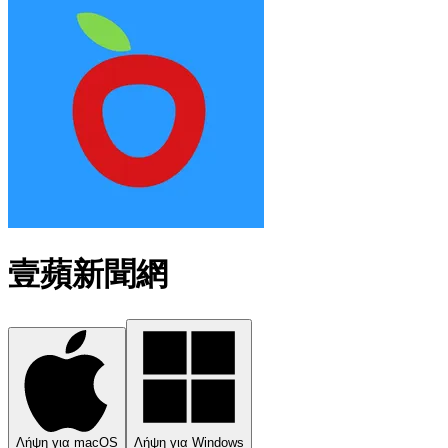
壹蘋新聞網
Λήψη για macOS
Λήψη για Windows