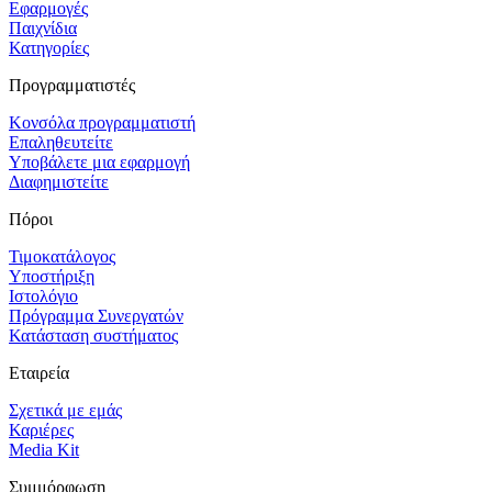
Εφαρμογές
Παιχνίδια
Κατηγορίες
Προγραμματιστές
Κονσόλα προγραμματιστή
Επαληθευτείτε
Υποβάλετε μια εφαρμογή
Διαφημιστείτε
Πόροι
Τιμοκατάλογος
Υποστήριξη
Ιστολόγιο
Πρόγραμμα Συνεργατών
Κατάσταση συστήματος
Εταιρεία
Σχετικά με εμάς
Καριέρες
Media Kit
Συμμόρφωση