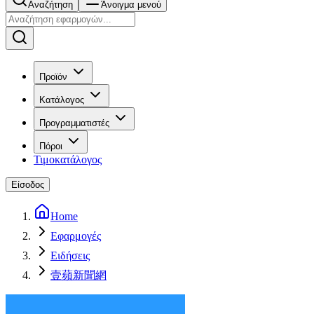
Αναζήτηση
Άνοιγμα μενού
Προϊόν
Κατάλογος
Προγραμματιστές
Πόροι
Τιμοκατάλογος
Είσοδος
Home
Εφαρμογές
Ειδήσεις
壹蘋新聞網