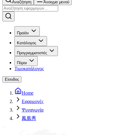
Αναζήτηση
Άνοιγμα μενού
Προϊόν
Κατάλογος
Προγραμματιστές
Πόροι
Τιμοκατάλογος
Είσοδος
Home
Εφαρμογές
Ψυχαγωγία
鳳凰秀