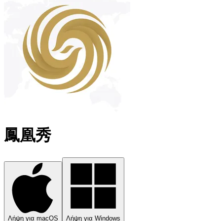
鳳凰秀
Λήψη για macOS
Λήψη για Windows