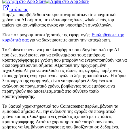
Ιστότοπος
Παρέχει ακριβή δεδομένα κρυπτονομισμάτων σε πραγματικό
χρόνο και AI σήματα, με ειδοποιήσεις όπως whale alerts, top
traders και ασυνήθιστος όγκος για υποστήριξη συναλλαγών.
Είστε ο προγραμματιστής αυτής της εφαρμογής;
Επαληθεύστε την
κυριότητά σας
για να διαχειριστείτε αυτήν την καταχώριση.
Το Coinscreener είναι μια πλατφόρμα που οδηγείται από την AI
που έχει σχεδιαστεί για να ενδυναμώσει τους εμπόρους
κρυπτογράφησης με γνώση που μπορούν να ενεργοποιηθούν και να
διαπραγματεύονται σήματα. Αξιοποιεί την προχωρημένη
τεχνολογία AI για να αναλύσει τις τάσεις της αγοράς, παρέχοντας
στους χρήστες ενημερωμένα εργαλεία λήψης αποφάσεων. Η κύρια
λειτουργία της εφαρμογής είναι να προσφέρει δεδομένα και
ανάλυση σε πραγματικό χρόνο, βοηθώντας τους εμπόρους να
περιηγηθούν πιο αποτελεσματικά στο σύνθετο τοπίο
κρυπτογράφησης.
Τα βασικά χαρακτηριστικά του Coinscreener περιλαμβάνουν τα
εμπορικά σήματα AI, την ανάλυση της αγοράς σε πραγματικό
χρόνο και τις ολοκληρωμένες γνώσεις σχετικά με τις τάσεις
κρυπτογράφησης. Αυτά τα χαρακτηριστικά επιτρέπουν στους
χρήστες να λαμβάνουν αποφάσεις που βασίζονται σε δεδομένα,