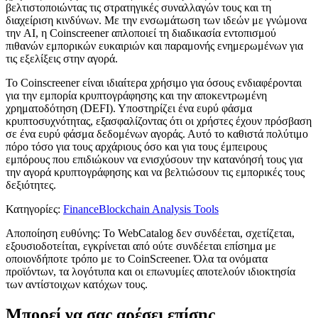
βελτιστοποιώντας τις στρατηγικές συναλλαγών τους και τη
διαχείριση κινδύνων. Με την ενσωμάτωση των ιδεών με γνώμονα
την AI, η Coinscreener απλοποιεί τη διαδικασία εντοπισμού
πιθανών εμπορικών ευκαιριών και παραμονής ενημερωμένων για
τις εξελίξεις στην αγορά.
Το Coinscreener είναι ιδιαίτερα χρήσιμο για όσους ενδιαφέρονται
για την εμπορία κρυπτογράφησης και την αποκεντρωμένη
χρηματοδότηση (DEFI). Υποστηρίζει ένα ευρύ φάσμα
κρυπτοσυχνότητας, εξασφαλίζοντας ότι οι χρήστες έχουν πρόσβαση
σε ένα ευρύ φάσμα δεδομένων αγοράς. Αυτό το καθιστά πολύτιμο
πόρο τόσο για τους αρχάριους όσο και για τους έμπειρους
εμπόρους που επιδιώκουν να ενισχύσουν την κατανόησή τους για
την αγορά κρυπτογράφησης και να βελτιώσουν τις εμπορικές τους
δεξιότητες.
Κατηγορίες
:
Finance
Blockchain Analysis Tools
Αποποίηση ευθύνης: Το WebCatalog δεν συνδέεται, σχετίζεται,
εξουσιοδοτείται, εγκρίνεται από ούτε συνδέεται επίσημα με
οποιονδήποτε τρόπο με το CoinScreener. Όλα τα ονόματα
προϊόντων, τα λογότυπα και οι επωνυμίες αποτελούν ιδιοκτησία
των αντίστοιχων κατόχων τους.
Μπορεί να σας αρέσει επίσης