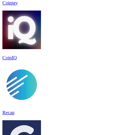
Coinigy
CoinIQ
Recap