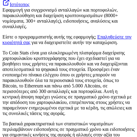
Ιστότοπος
Εφαρμογή για συγχρονισμό ανταλλαγών και πορτοφολιών,
παρακολούθηση και διαχείριση κρυπτονομισμάτων (8000+
νομίσματα, 300+ ανταλλαγές), ειδοποιήσεις, αναλύσεις και
συναλλαγές.
Είστε ο προγραμματιστής αυτής της εφαρμογής;
Επαληθεύστε την
κυριότητά σας
για να διαχειριστείτε αυτήν την καταχώριση.
Το Coin Stats είναι μια ολοκληρωμένη πλατφόρμα διαχείρισης
χαρτοφυλακίου κρυπτογράφησης που έχει σχεδιαστεί για να
βοηθήσει τους χρήστες να παρακολουθούν και να διαχειρίζονται
αποτελεσματικά τα ψηφιακά τους στοιχεία. Προσφέρει έναν
ενοποιημένο πίνακα ελέγχου όπου οι χρήστες μπορούν να
παρακολουθούν όλα τα περιουσιακά τους στοιχεία, όπως το
Bitcoin, το Ethereum και πάνω από 5.000 Altcoins, σε
περισσότερες από 300 ανταλλαγές και πορτοφόλια. Αυτή η
κεντρική άποψη παρέχει γνώσεις σε πραγματικό χρόνο σχετικά με
την απόδοση του χαρτοφυλακίου, επιτρέποντας στους χρήστες να
παραμείνουν ενημερωμένοι σχετικά με τα κέρδη, τις απώλειες και
τις συνολικές τάσεις της αγοράς.
Τα βασικά χαρακτηριστικά των στατιστικών νομισμάτων
περιλαμβάνουν ειδοποιήσεις σε πραγματικό χρόνο και ειδοποιήσεις
για σημαντικές κινήσεις της αγοράς ή αλλαγές στην αξία του