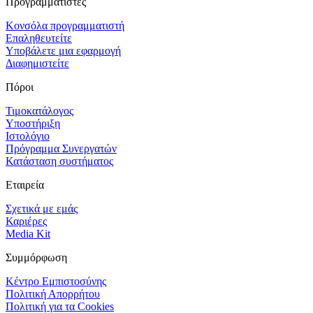
Προγραμματιστές
Κονσόλα προγραμματιστή
Επαληθευτείτε
Υποβάλετε μια εφαρμογή
Διαφημιστείτε
Πόροι
Τιμοκατάλογος
Υποστήριξη
Ιστολόγιο
Πρόγραμμα Συνεργατών
Κατάσταση συστήματος
Εταιρεία
Σχετικά με εμάς
Καριέρες
Media Kit
Συμμόρφωση
Κέντρο Εμπιστοσύνης
Πολιτική Απορρήτου
Πολιτική για τα Cookies