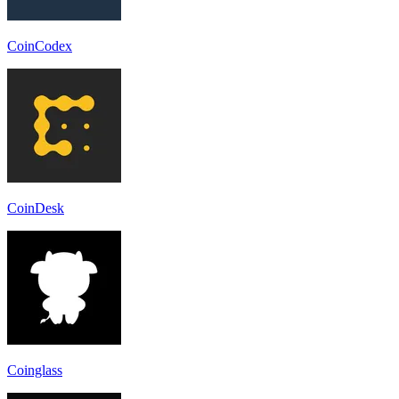
CoinCodex
CoinDesk
Coinglass