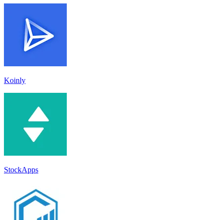
Koinly
StockApps