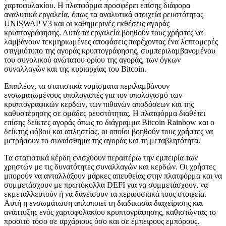
χαρτοφυλακίου. Η πλατφόρμα προσφέρει επίσης διάφορα
αναλυτικά εργαλεία, όπως τα αναλυτικά στοιχεία ρευστότητας
UNISWAP V3 και οι καθημερινές εκθέσεις αγοράς
κρυπτογράφησης. Αυτά τα εργαλεία βοηθούν τους χρήστες να
λαμβάνουν τεκμηριωμένες αποφάσεις παρέχοντας ένα λεπτομερές
στιγμιότυπο της αγοράς κρυπτογράφησης, συμπεριλαμβανομένου
του συνολικού ανώτατου ορίου της αγοράς, των όγκων
συναλλαγών και της κυριαρχίας του Bitcoin.
Επιπλέον, τα στατιστικά νομίσματα περιλαμβάνουν
ενσωματωμένους υπολογιστές για τον υπολογισμό των
κρυπτογραφικών κερδών, των πιθανών αποδόσεων και της
καθυστέρησης σε ομάδες ρευστότητας. Η πλατφόρμα διαθέτει
επίσης δείκτες αγοράς όπως το διάγραμμα Bitcoin Rainbow και ο
δείκτης φόβου και απληστίας, οι οποίοι βοηθούν τους χρήστες να
μετρήσουν το συναίσθημα της αγοράς και τη μεταβλητότητα.
Τα στατιστικά κέρδη ενισχύουν περαιτέρω την εμπειρία των
χρηστών με τις δυνατότητες συναλλαγών και κερδών. Οι χρήστες
μπορούν να ανταλλάξουν μάρκες απευθείας στην πλατφόρμα και να
συμμετάσχουν με πρωτόκολλα DEFI για να συμμετάσχουν, να
εκμεταλλευτούν ή να δανείσουν τα περιουσιακά τους στοιχεία.
Αυτή η ενσωμάτωση απλοποιεί τη διαδικασία διαχείρισης και
ανάπτυξης ενός χαρτοφυλακίου κρυπτογράφησης, καθιστώντας το
προσιτό τόσο σε αρχάριους όσο και σε έμπειρους εμπόρους.