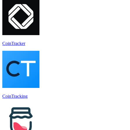
CoinTracker
CoinTracking