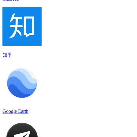
知乎
Google Earth