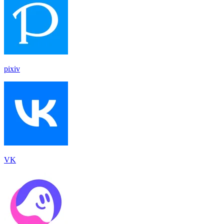
pixiv
VK