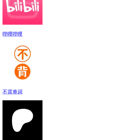
哔哩哔哩
不背单词