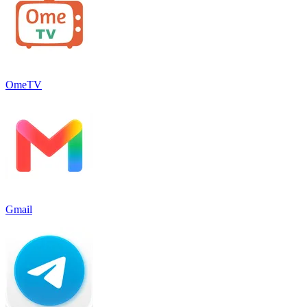
OmeTV
Gmail