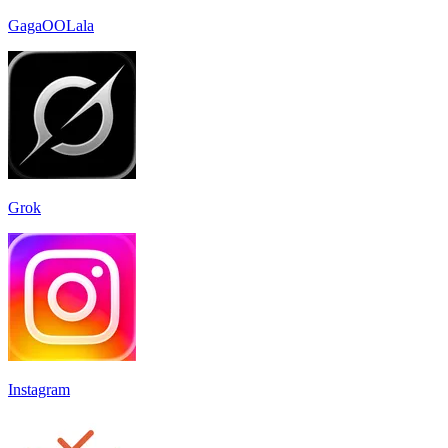
GagaOOLala
Grok
Instagram