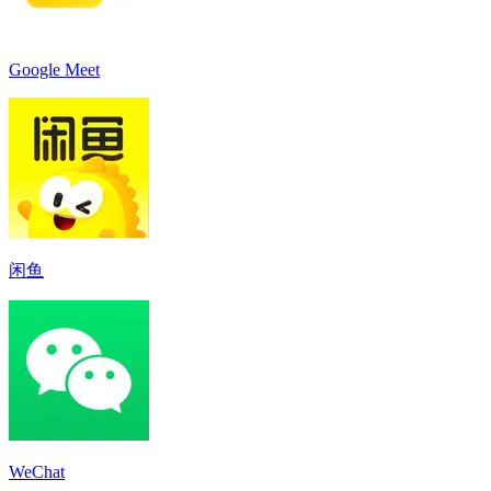
Google Meet
闲鱼
WeChat