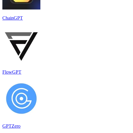
ChainGPT
FlowGPT
GPTZero