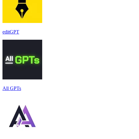
editGPT
All GPTs