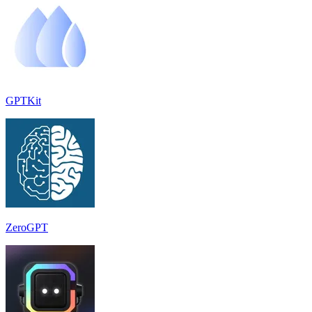
GPTKit
ZeroGPT