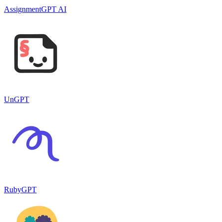
AssignmentGPT AI
UnGPT
RubyGPT