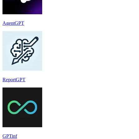
AgentGPT
ReportGPT
GPTinf