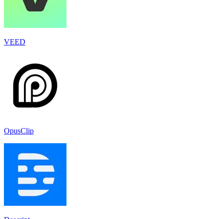
VEED
OpusClip