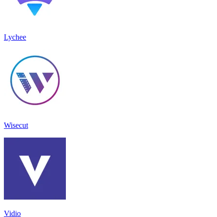
Lychee
Wisecut
Vidio