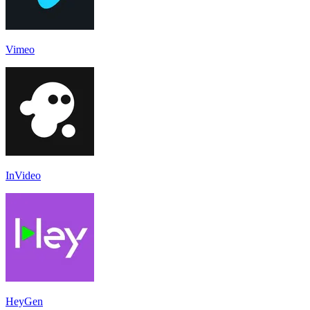
Vimeo
InVideo
HeyGen