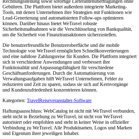
Rechnungsstellung sowie sofortige Lieferantenübertragungen ohne
Gebühren. Die Plattform bietet außerdem integrierte Marketing-
Tools, mit denen Unternehmen ihre Strategien mit Funktionen wie
Lead-Generierung und automatisierten Follow-ups optimieren
können. Darüber hinaus bietet WeTravel robuste
Sicherheitsmaßnahmen wie die Verschlüsselung von Bankqualität,
um die Sicherheit von Finanztransaktionen sicherzustellen.
Die benutzerfreundliche Benutzeroberfläche und die mobile
Technologie von WeTravel ermöglichen Schnellkonvertierungen
und eine nahtlose Zahlungsreise für Kunden. Die Plattform integriert
sich in verschiedene Anwendungen und verbessert ihre
Funktionalität und Anpassungsfähigkeit für verschiedene
Geschäftsanforderungen. Durch die Automatisierung von
Verwaltungsaufgaben hilft WeTravel Unternehmen, Fehler zu
reduzieren und Zeit zu sparen, sodass sie sich auf Kernvorgänge
und Kundenzufriedenheit konzentrieren können.
Kategorien
:
Travel
Reiseveranstalter-Software
Haftungsausschluss: WebCatalog ist nicht mit WeTravel verbunden,
steht nicht in Beziehung zu WeTravel, ist nicht von WeTravel
autorisiert oder empfohlen und steht in keiner Weise in offizieller
Verbindung zu WeTravel. Alle Produktnamen, Logos und Marken
sind Eigentum ihrer jeweiligen Inhaber.