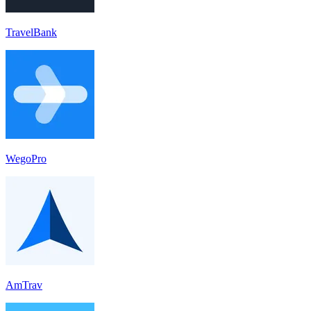
TravelBank
WegoPro
AmTrav