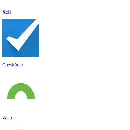
Xola
Checkfront
Wetu