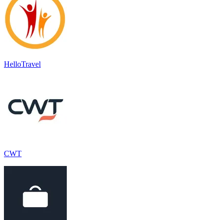
HelloTravel
CWT