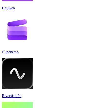
HeyGen
Clipchamp
Riverside.fm