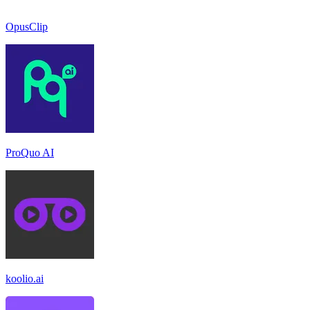
OpusClip
ProQuo AI
koolio.ai