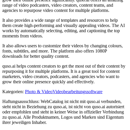
range of video podcasters, video creators, content teams, and
agencies to repurpose video content for multiple platforms.
It also provides a wide range of templates and resources to help
them create high-performing and visually appealing videos. The AI
works by automatically selecting, editing, and captioning the top
moments from videos.
It also allows users to customize their videos by changing colours,
fonts, subtitles, and more. The platform also offers 1080P
downloads for better quality content.
quso.ai helps content creators to get the most out of their content by
repurposing it for multiple platforms. It is a great tool for content
marketers, video creators, podcasters, and agencies who want to
grow their online presence quickly and effectively.
Kategorien
:
Photo & Video
Videobearbeitungssoftware
Haftungsausschluss: WebCatalog ist nicht mit quso.ai verbunden,
steht nicht in Beziehung zu quso.ai, ist nicht von quso.ai autorisiert
oder empfohlen und steht in keiner Weise in offizieller Verbindung
zu quso.ai. Alle Produktnamen, Logos und Marken sind Eigentum
ihrer jeweiligen Inhaber.