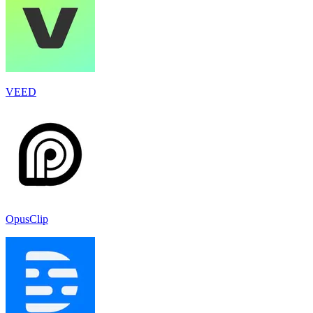
VEED
OpusClip