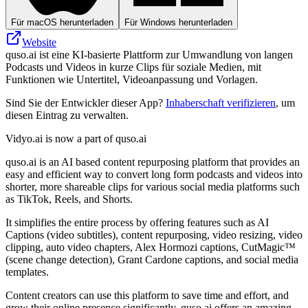
Für macOS herunterladen
Für Windows herunterladen
Website
quso.ai ist eine KI-basierte Plattform zur Umwandlung von langen
Podcasts und Videos in kurze Clips für soziale Medien, mit
Funktionen wie Untertitel, Videoanpassung und Vorlagen.
Sind Sie der Entwickler dieser App?
Inhaberschaft verifizieren
, um
diesen Eintrag zu verwalten.
Vidyo.ai is now a part of quso.ai
quso.ai is an AI based content repurposing platform that provides an
easy and efficient way to convert long form podcasts and videos into
shorter, more shareable clips for various social media platforms such
as TikTok, Reels, and Shorts.
It simplifies the entire process by offering features such as AI
Captions (video subtitles), content repurposing, video resizing, video
clipping, auto video chapters, Alex Hormozi captions, CutMagic™️
(scene change detection), Grant Cardone captions, and social media
templates.
Content creators can use this platform to save time and effort, and
grow their online presence significantly. quso.ai offers an amazing