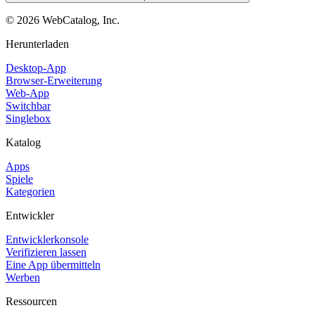
©
2026
WebCatalog, Inc.
Herunterladen
Desktop-App
Browser-Erweiterung
Web-App
Switchbar
Singlebox
Katalog
Apps
Spiele
Kategorien
Entwickler
Entwicklerkonsole
Verifizieren lassen
Eine App übermitteln
Werben
Ressourcen