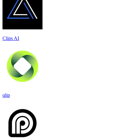
Clips AI
qlip