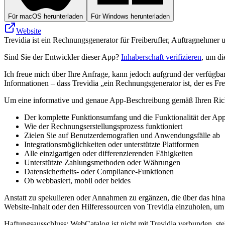
Für macOS herunterladen
Für Windows herunterladen
Website
Trevidia ist ein Rechnungsgenerator für Freiberufler, Auftragnehmer
Sind Sie der Entwickler dieser App?
Inhaberschaft verifizieren
, um di
Ich freue mich über Ihre Anfrage, kann jedoch aufgrund der verfügbar
Informationen – dass Trevidia „ein Rechnungsgenerator ist, der es Fr
Um eine informative und genaue App-Beschreibung gemäß Ihren Richtli
Der komplette Funktionsumfang und die Funktionalität der Ap
Wie der Rechnungserstellungsprozess funktioniert
Zielen Sie auf Benutzerdemografien und Anwendungsfälle ab
Integrationsmöglichkeiten oder unterstützte Plattformen
Alle einzigartigen oder differenzierenden Fähigkeiten
Unterstützte Zahlungsmethoden oder Währungen
Datensicherheits- oder Compliance-Funktionen
Ob webbasiert, mobil oder beides
Anstatt zu spekulieren oder Annahmen zu ergänzen, die über das hina
Website-Inhalt oder den Hilferessourcen von Trevidia einzuholen, um s
Haftungsausschluss: WebCatalog ist nicht mit Trevidia verbunden, steht