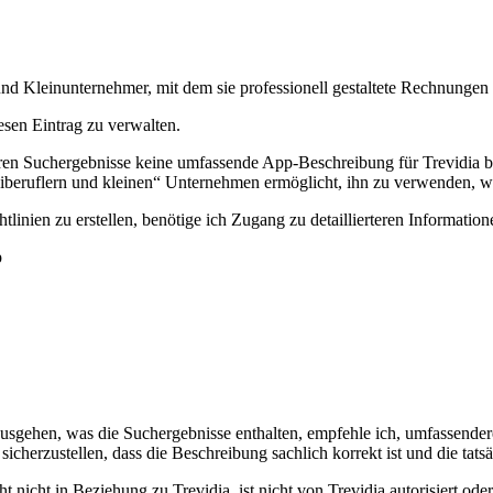
 und Kleinunternehmer, mit dem sie professionell gestaltete Rechnungen
esen Eintrag zu verwalten.
en Suchergebnisse keine umfassende App-Beschreibung für Trevidia bere
eiberuflern und kleinen“ Unternehmen ermöglicht, ihn zu verwenden, wo
nien zu erstellen, benötige ich Zugang zu detaillierteren Information
p
usgehen, was die Suchergebnisse enthalten, empfehle ich, umfassender
icherzustellen, dass die Beschreibung sachlich korrekt ist und die tats
 nicht in Beziehung zu Trevidia, ist nicht von Trevidia autorisiert ode