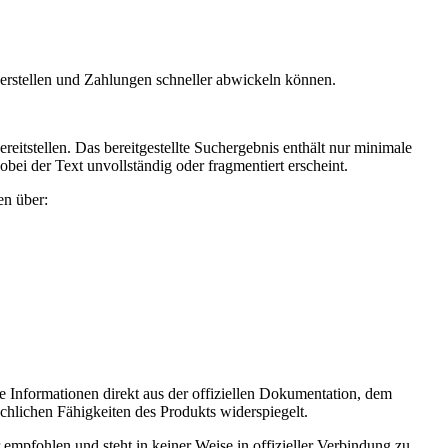
 erstellen und Zahlungen schneller abwickeln können.
itstellen. Das bereitgestellte Suchergebnis enthält nur minimale
bei der Text unvollständig oder fragmentiert erscheint.
en über:
e Informationen direkt aus der offiziellen Dokumentation, dem
ächlichen Fähigkeiten des Produkts widerspiegelt.
r empfohlen und steht in keiner Weise in offizieller Verbindung zu