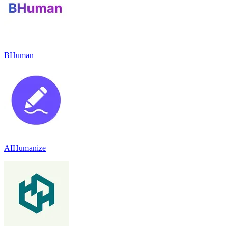
BHuman
AIHumanize