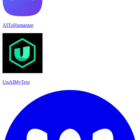
AIToHumanize
UnAIMyText