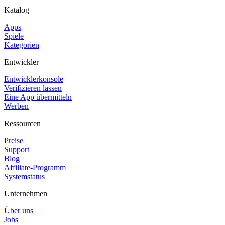
Katalog
Apps
Spiele
Kategorien
Entwickler
Entwicklerkonsole
Verifizieren lassen
Eine App übermitteln
Werben
Ressourcen
Preise
Support
Blog
Affiliate-Programm
Systemstatus
Unternehmen
Über uns
Jobs