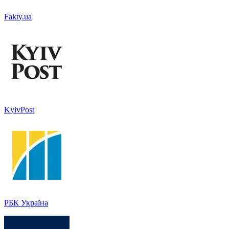
Fakty.ua
KyivPost
РБК Україна