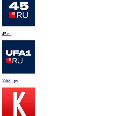
45.ru
УФА1.ру