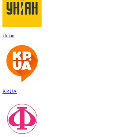
Unian
KP.UA