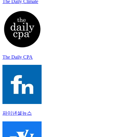
The Daily Climate
The Daily CPA
파이낸셜뉴스