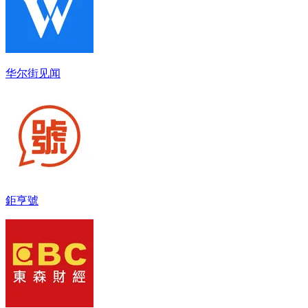
华尔街见闻
鉅亨號