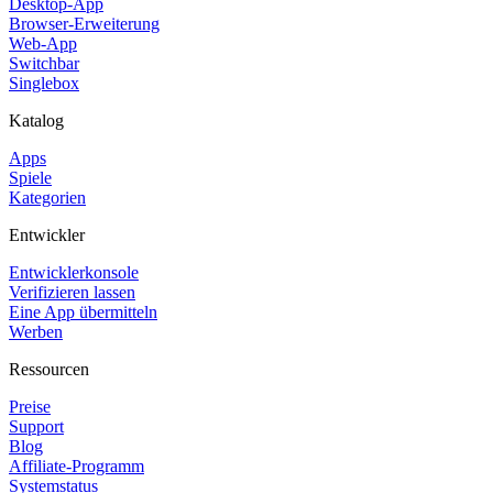
Desktop-App
Browser-Erweiterung
Web-App
Switchbar
Singlebox
Katalog
Apps
Spiele
Kategorien
Entwickler
Entwicklerkonsole
Verifizieren lassen
Eine App übermitteln
Werben
Ressourcen
Preise
Support
Blog
Affiliate-Programm
Systemstatus