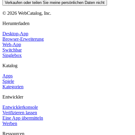
Verkaufen oder teilen Sie meine persönlichen Daten nicht
©
2026
WebCatalog, Inc.
Herunterladen
Desktop-App
Browser-Erweiterung
Web-App
Switchbar
Singlebox
Katalog
Apps
Spiele
Kategorien
Entwickler
Entwicklerkonsole
Verifizieren lassen
Eine App übermitteln
Werben
Ressourcen