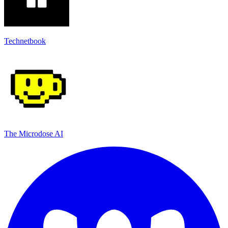
Technetbook
The Microdose AI