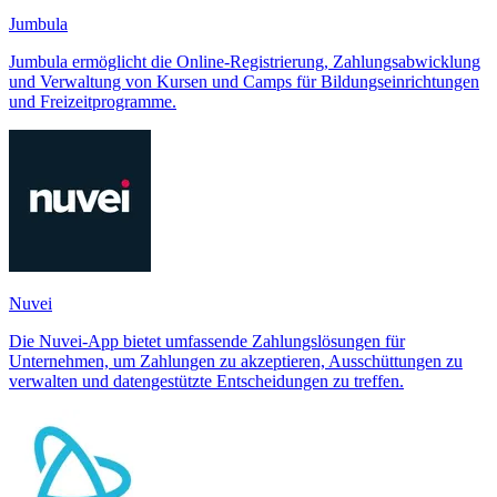
Jumbula
Jumbula ermöglicht die Online-Registrierung, Zahlungsabwicklung
und Verwaltung von Kursen und Camps für Bildungseinrichtungen
und Freizeitprogramme.
Nuvei
Die Nuvei-App bietet umfassende Zahlungslösungen für
Unternehmen, um Zahlungen zu akzeptieren, Ausschüttungen zu
verwalten und datengestützte Entscheidungen zu treffen.