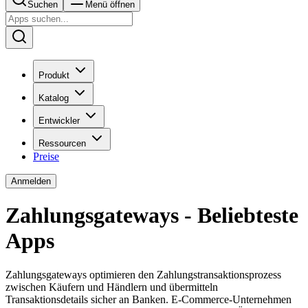
Suchen
Menü öffnen
Produkt
Katalog
Entwickler
Ressourcen
Preise
Anmelden
Zahlungsgateways - Beliebteste
Apps
Zahlungsgateways optimieren den Zahlungstransaktionsprozess
zwischen Käufern und Händlern und übermitteln
Transaktionsdetails sicher an Banken. E-Commerce-Unternehmen