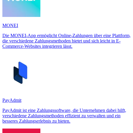
MONEI
Die MONEI-App ermöglicht Online-Zahlungen über eine Plattform,
die verschiedene Zahlungsmethoden bietet und sich leicht in E-
Commerce-Websites integrieren lässt.
PayAdmit
PayAdmit ist eine Zahlungssoftware, die Unternehmen dabei hilft,
verschiedene Zahlungsmethoden effizient zu verwalten und ein
besseres Zahlungserlebnis zu bieten.