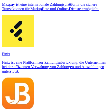
Maxpay ist eine internationale Zahlungsplattform, die sichere
Transaktionen für Marktplätze und Online-Dienste ermöglicht.
Finix
Finix ist eine Plattform zur Zahlungsabwicklung, die Unternehmen
bei der effizienten Verwaltung von Zahlungen und Auszahlungen
unterstützt.