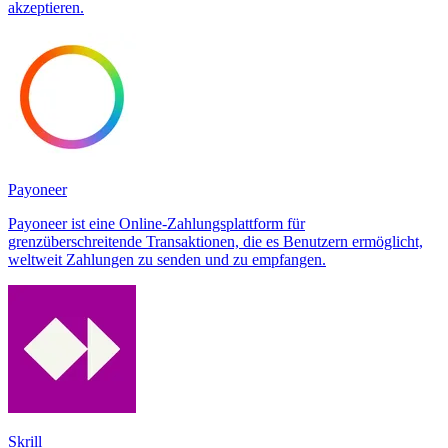
akzeptieren.
Payoneer
Payoneer ist eine Online-Zahlungsplattform für
grenzüberschreitende Transaktionen, die es Benutzern ermöglicht,
weltweit Zahlungen zu senden und zu empfangen.
Skrill