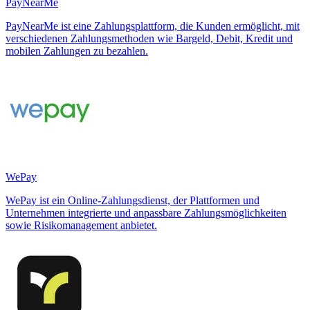
PayNearMe
PayNearMe ist eine Zahlungsplattform, die Kunden ermöglicht, mit
verschiedenen Zahlungsmethoden wie Bargeld, Debit, Kredit und
mobilen Zahlungen zu bezahlen.
WePay
WePay ist ein Online-Zahlungsdienst, der Plattformen und
Unternehmen integrierte und anpassbare Zahlungsmöglichkeiten
sowie Risikomanagement anbietet.