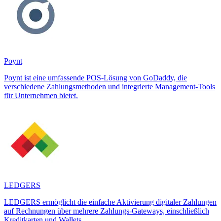
Poynt
Poynt ist eine umfassende POS-Lösung von GoDaddy, die
verschiedene Zahlungsmethoden und integrierte Management-Tools
für Unternehmen bietet.
LEDGERS
LEDGERS ermöglicht die einfache Aktivierung digitaler Zahlungen
auf Rechnungen über mehrere Zahlungs-Gateways, einschließlich
Kreditkarten und Wallets.