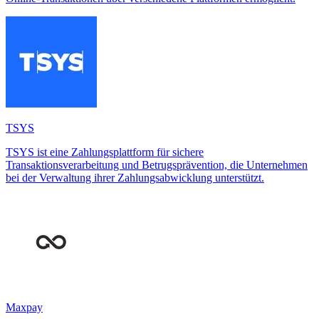
TSYS
TSYS ist eine Zahlungsplattform für sichere
Transaktionsverarbeitung und Betrugsprävention, die Unternehmen
bei der Verwaltung ihrer Zahlungsabwicklung unterstützt.
Maxpay