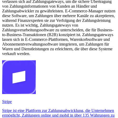
verlassen sich auf Zahlungsgateways, um die sichere Übertragung
von Zahlungsinformationen von Kunden an Händler und
Zahlungsabwickler zu gewährleisten. E-Commerce-Manager nutzen
diese Software, um Zahlungen über mehrere Kanäle zu akzeptieren,
während Finanzexperten sie zur Verfolgung der Zahlungsleistung
nutzen. Es ist wichtig, Zahlungsgateways von
Zahlungsverarbeitungssoftware zu unterscheiden, die für Business-
to-Business-Transaktionen (B2B) konzipiert ist. Zahlungsgateways
lassen sich in E-Commerce-Plattformen, Warenkorbsoftware und
Abonnementverwaltungssoftware integrieren, um Zahlungen für
Waren und Dienstleistungen zu erleichtern, die über diese Systeme
verkauft werden.
Stripe
Stripe ist eine Plattform zur Zahlungsabwicklung, die Unternehmen
ermöglicht, Zahlungen online und mobil in über 135 Währungen zu