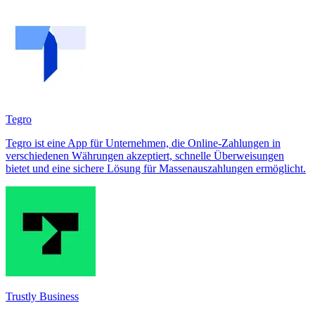
Tegro
Tegro ist eine App für Unternehmen, die Online-Zahlungen in
verschiedenen Währungen akzeptiert, schnelle Überweisungen
bietet und eine sichere Lösung für Massenauszahlungen ermöglicht.
Trustly Business