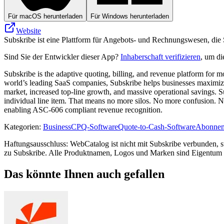
Für macOS herunterladen
Für Windows herunterladen
Website
Subskribe ist eine Plattform für Angebots- und Rechnungswesen, die 
Sind Sie der Entwickler dieser App?
Inhaberschaft verifizieren
, um di
Subskribe is the adaptive quoting, billing, and revenue platform for 
world’s leading SaaS companies, Subskribe helps businesses maximize r
market, increased top-line growth, and massive operational savings. Su
individual line item. That means no more silos. No more confusion. No
enabling ASC-606 compliant revenue recognition.
Kategorien
:
Business
CPQ-Software
Quote-to-Cash-Software
Abonnem
Haftungsausschluss: WebCatalog ist nicht mit Subskribe verbunden, ste
zu Subskribe. Alle Produktnamen, Logos und Marken sind Eigentum ih
Das könnte Ihnen auch gefallen