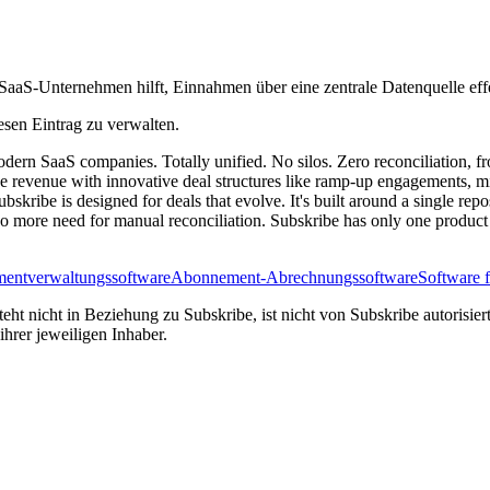
SaaS-Unternehmen hilft, Einnahmen über eine zentrale Datenquelle eff
esen Eintrag zu verwalten.
modern SaaS companies. Totally unified. No silos. Zero reconciliation, 
evenue with innovative deal structures like ramp-up engagements, mid-te
bskribe is designed for deals that evolve. It's built around a single re
 more need for manual reconciliation. Subskribe has only one product c
entverwaltungssoftware
Abonnement-Abrechnungssoftware
Software 
ht nicht in Beziehung zu Subskribe, ist nicht von Subskribe autorisiert
rer jeweiligen Inhaber.