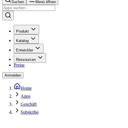
Suchen
Menü öffnen
Produkt
Katalog
Entwickler
Ressourcen
Preise
Anmelden
Home
Apps
Geschäft
Subskribe