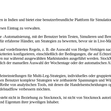
 in Indien und bietet eine benutzerfreundliche Plattform für Simulatio
esen Eintrag zu verwalten.
gie -Automatisierung, mit der Benutzer beim Testen, Simulieren und Ber
 für erfahrene Händler, um Strategien zu bewerten, bevor sie in Live-
d auf vordefinierten Regeln, z. B. die Auswahl von Hedge-Verträgen
riterien konfigurieren, einschließlich der Bedingungen, die auf Echtze
tegien nur während ausgewählten Marktstunden ausgeführt werden. Stoc
ießlich der manuellen Auswahl der Wochentage oder der automatischen A
neinstellungen für Multi-Leg-Strategien, individuelles oder gruppie
nen Benutzer komplexe Strategien wie zeitbasierte Spannungen und Wür
n Reihe von analytischen Tools, mit denen die Handelsentscheidungen 
ndelstadflow verbessern möchten.
eht nicht in Beziehung zu Stockmock, ist nicht von Stockmock autorisie
d Eigentum ihrer jeweiligen Inhaber.