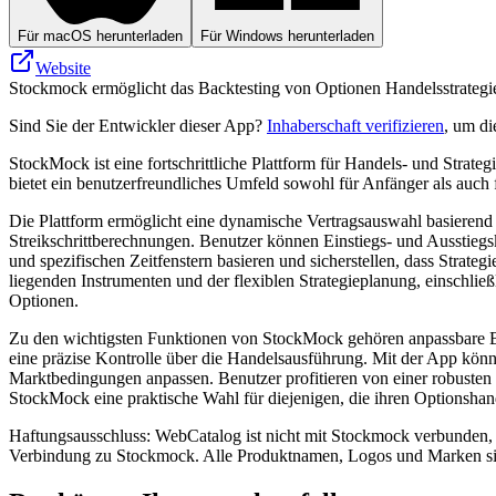
Für macOS herunterladen
Für Windows herunterladen
Website
Stockmock ermöglicht das Backtesting von Optionen Handelsstrategien
Sind Sie der Entwickler dieser App?
Inhaberschaft verifizieren
, um di
StockMock ist eine fortschrittliche Plattform für Handels- und Strate
bietet ein benutzerfreundliches Umfeld sowohl für Anfänger als auch
Die Plattform ermöglicht eine dynamische Vertragsauswahl basieren
Streikschrittberechnungen. Benutzer können Einstiegs- und Ausstiegsk
und spezifischen Zeitfenstern basieren und sicherstellen, dass Stra
liegenden Instrumenten und der flexiblen Strategieplanung, einschl
Optionen.
Zu den wichtigsten Funktionen von StockMock gehören anpassbare Bei
eine präzise Kontrolle über die Handelsausführung. Mit der App kön
Marktbedingungen anpassen. Benutzer profitieren von einer robuste
StockMock eine praktische Wahl für diejenigen, die ihren Optionsha
Haftungsausschluss: WebCatalog ist nicht mit Stockmock verbunden, st
Verbindung zu Stockmock. Alle Produktnamen, Logos und Marken sin