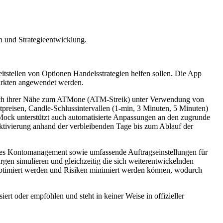
n und Strategieentwicklung.
eitstellen von Optionen Handelsstrategien helfen sollen. Die App
Märkten angewendet werden.
 nach ihrer Nähe zum ATMone (ATM-Streik) unter Verwendung von
itpreisen, Candle-Schlussintervallen (1-min, 3 Minuten, 5 Minuten)
kMock unterstützt auch automatisierte Anpassungen an den zugrunde
ktivierung anhand der verbleibenden Tage bis zum Ablauf der
rtes Kontomanagement sowie umfassende Auftragseinstellungen für
gen simulieren und gleichzeitig die sich weiterentwickelnden
optimiert werden und Risiken minimiert werden können, wodurch
rt oder empfohlen und steht in keiner Weise in offizieller