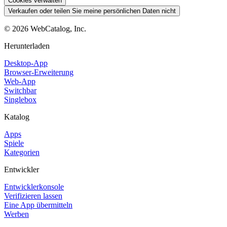
Cookies verwalten
Verkaufen oder teilen Sie meine persönlichen Daten nicht
©
2026
WebCatalog, Inc.
Herunterladen
Desktop-App
Browser-Erweiterung
Web-App
Switchbar
Singlebox
Katalog
Apps
Spiele
Kategorien
Entwickler
Entwicklerkonsole
Verifizieren lassen
Eine App übermitteln
Werben