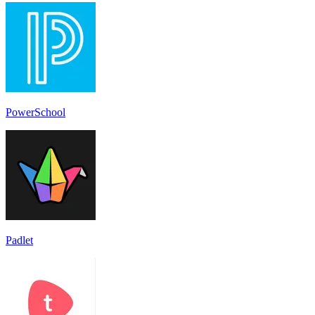
PowerSchool
Padlet