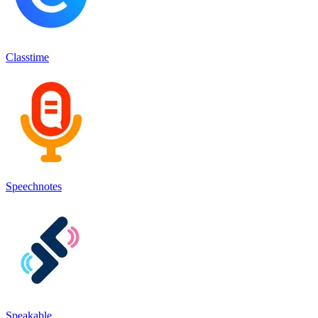
Classtime
Speechnotes
Speakable