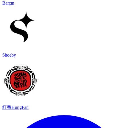
Barçın
Shoeby
紅番HungFan