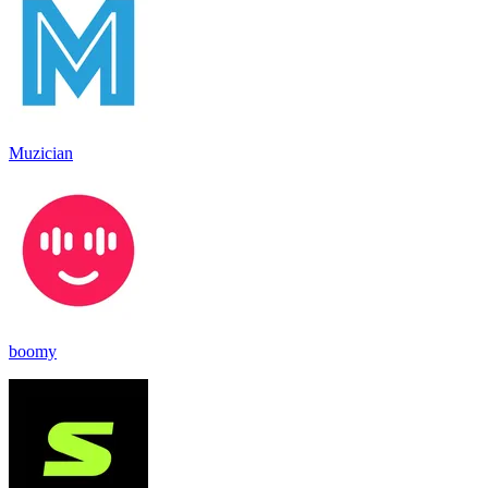
Muzician
boomy