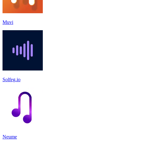
Muvi
Solfeg.io
Neume