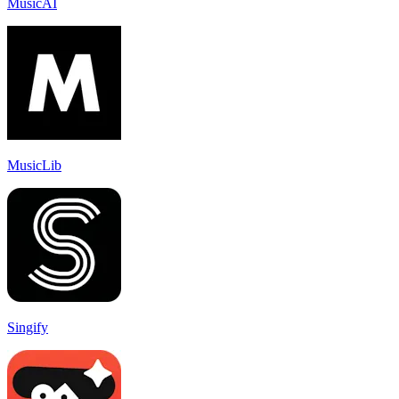
MusicAI
MusicLib
Singify