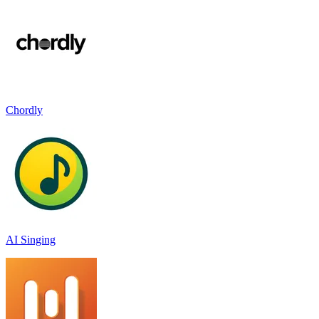
Chordly
AI Singing