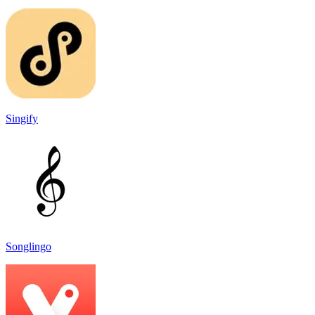
Singify
Songlingo