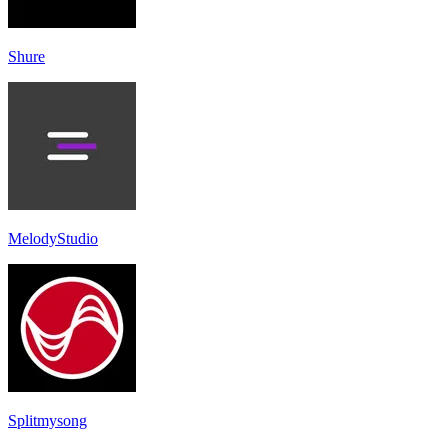
Shure
MelodyStudio
Splitmysong