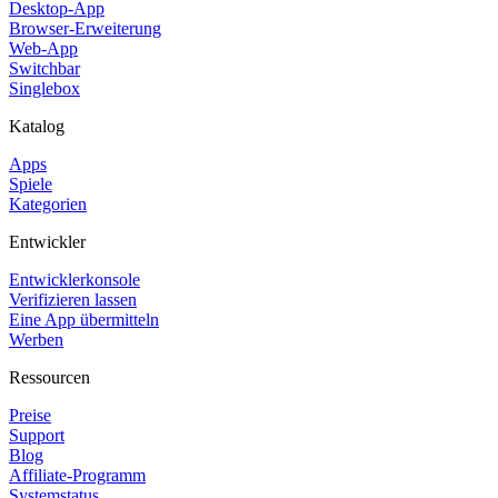
Desktop-App
Browser-Erweiterung
Web-App
Switchbar
Singlebox
Katalog
Apps
Spiele
Kategorien
Entwickler
Entwicklerkonsole
Verifizieren lassen
Eine App übermitteln
Werben
Ressourcen
Preise
Support
Blog
Affiliate-Programm
Systemstatus