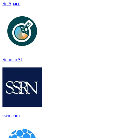
SciSpace
ScholarAI
ssrn.com