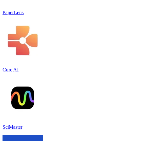
PaperLens
Cure AI
SciMaster