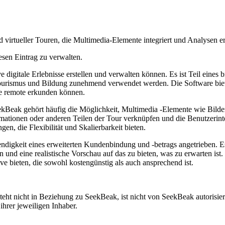
d virtueller Touren, die Multimedia-Elemente integriert und Analysen e
esen Eintrag zu verwalten.
 digitale Erlebnisse erstellen und verwalten können. Es ist Teil eines 
 Tourismus und Bildung zunehmend verwendet werden. Die Software biete
e remote erkunden können.
kBeak gehört häufig die Möglichkeit, Multimedia -Elemente wie Bilder
mationen oder anderen Teilen der Tour verknüpfen und die Benutzerint
en, die Flexibilität und Skalierbarkeit bieten.
digkeit eines erweiterten Kundenbindung und -betrags angetrieben. Es
nd eine realistische Vorschau auf das zu bieten, was zu erwarten ist. 
e bieten, die sowohl kostengünstig als auch ansprechend ist.
ht nicht in Beziehung zu SeekBeak, ist nicht von SeekBeak autorisiert
rer jeweiligen Inhaber.