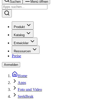
Suchen
Menü öffnen
Produkt
Katalog
Entwickler
Ressourcen
Preise
Anmelden
Home
Apps
Foto und Video
SeekBeak