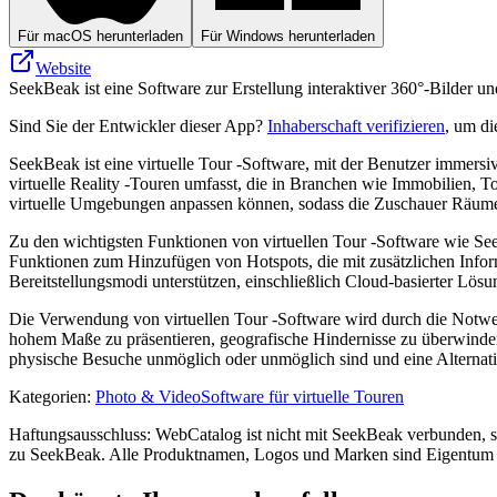
Für macOS herunterladen
Für Windows herunterladen
Website
SeekBeak ist eine Software zur Erstellung interaktiver 360°-Bilder un
Sind Sie der Entwickler dieser App?
Inhaberschaft verifizieren
, um di
SeekBeak ist eine virtuelle Tour -Software, mit der Benutzer immersive
virtuelle Reality -Touren umfasst, die in Branchen wie Immobilien,
virtuelle Umgebungen anpassen können, sodass die Zuschauer Räum
Zu den wichtigsten Funktionen von virtuellen Tour -Software wie See
Funktionen zum Hinzufügen von Hotspots, die mit zusätzlichen Infor
Bereitstellungsmodi unterstützen, einschließlich Cloud-basierter Lösung
Die Verwendung von virtuellen Tour -Software wird durch die Notwen
hohem Maße zu präsentieren, geografische Hindernisse zu überwinden u
physische Besuche unmöglich oder unmöglich sind und eine Alternativ
Kategorien
:
Photo & Video
Software für virtuelle Touren
Haftungsausschluss: WebCatalog ist nicht mit SeekBeak verbunden, ste
zu SeekBeak. Alle Produktnamen, Logos und Marken sind Eigentum ih