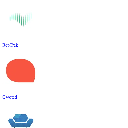
RepTrak
Qwoted