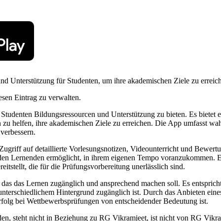
nd Unterstützung für Studenten, um ihre akademischen Ziele zu erreich
esen Eintrag zu verwalten.
Studenten Bildungsressourcen und Unterstützung zu bieten. Es bietet 
n zu helfen, ihre akademischen Ziele zu erreichen. Die App umfasst wah
 verbessern.
griff auf detaillierte Vorlesungsnotizen, Videounterricht und Bewertu
d es den Lernenden ermöglicht, in ihrem eigenen Tempo voranzukommen. E
itstellt, die für die Prüfungsvorbereitung unerlässlich sind.
, das das Lernen zugänglich und ansprechend machen soll. Es entspric
 unterschiedlichem Hintergrund zugänglich ist. Durch das Anbieten eines
rfolg bei Wettbewerbsprüfungen von entscheidender Bedeutung ist.
n, steht nicht in Beziehung zu RG Vikramjeet, ist nicht von RG Vikramj