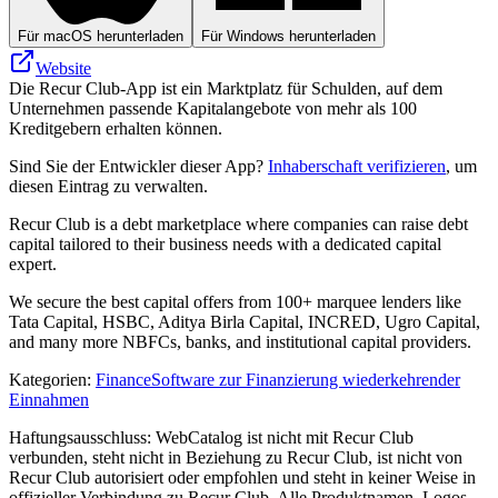
Für macOS herunterladen
Für Windows herunterladen
Website
Die Recur Club-App ist ein Marktplatz für Schulden, auf dem
Unternehmen passende Kapitalangebote von mehr als 100
Kreditgebern erhalten können.
Sind Sie der Entwickler dieser App?
Inhaberschaft verifizieren
, um
diesen Eintrag zu verwalten.
Recur Club is a debt marketplace where companies can raise debt
capital tailored to their business needs with a dedicated capital
expert.
We secure the best capital offers from 100+ marquee lenders like
Tata Capital, HSBC, Aditya Birla Capital, INCRED, Ugro Capital,
and many more NBFCs, banks, and institutional capital providers.
Kategorien
:
Finance
Software zur Finanzierung wiederkehrender
Einnahmen
Haftungsausschluss: WebCatalog ist nicht mit Recur Club
verbunden, steht nicht in Beziehung zu Recur Club, ist nicht von
Recur Club autorisiert oder empfohlen und steht in keiner Weise in
offizieller Verbindung zu Recur Club. Alle Produktnamen, Logos