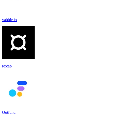
vabble.io
re:cap
Outfund