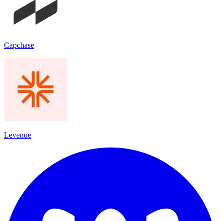
Capchase
Levenue