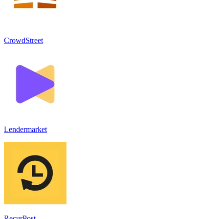
CrowdStreet
Lendermarket
RecurPost