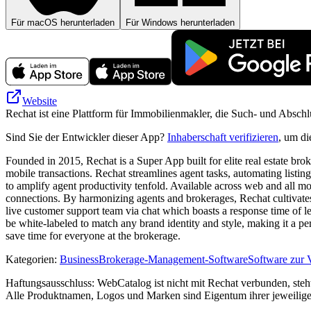
Für macOS herunterladen
Für Windows herunterladen
Website
Rechat ist eine Plattform für Immobilienmakler, die Such- und Absch
Sind Sie der Entwickler dieser App?
Inhaberschaft verifizieren
, um di
Founded in 2015, Rechat is a Super App built for elite real estate br
mobile transactions. Rechat streamlines agent tasks, automating listing
to amplify agent productivity tenfold. Available across web and all m
connections. By harmonizing agents and brokerages, Rechat cultivates
live customer support team via chat which boasts a response time of le
be white-labeled to match any brand identity and style, making it a perf
save time for everyone at the brokerage.
Kategorien
:
Business
Brokerage-Management-Software
Software zur 
Haftungsausschluss: WebCatalog ist nicht mit Rechat verbunden, steht 
Alle Produktnamen, Logos und Marken sind Eigentum ihrer jeweilige