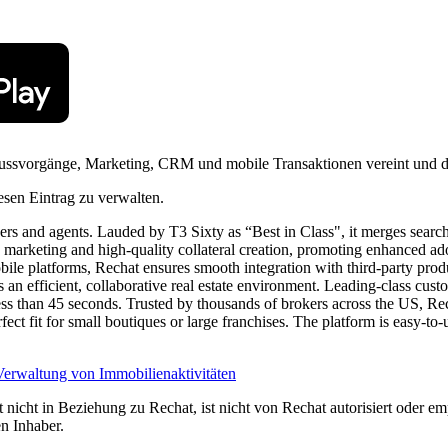
lussvorgänge, Marketing, CRM und mobile Transaktionen vereint und die
esen Eintrag zu verwalten.
okers and agents. Lauded by T3 Sixty as “Best in Class", it merges sea
 marketing and high-quality collateral creation, promoting enhanced adopt
obile platforms, Rechat ensures smooth integration with third-party pr
 an efficient, collaborative real estate environment. Leading-class cu
ss than 45 seconds. Trusted by thousands of brokers across the US, Rech
ect fit for small boutiques or large franchises. The platform is easy-to-
Verwaltung von Immobilienaktivitäten
nicht in Beziehung zu Rechat, ist nicht von Rechat autorisiert oder em
n Inhaber.